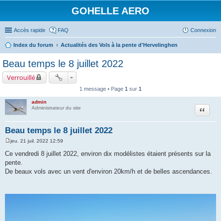
GOHELLE AERO
Accès rapide
FAQ
Connexion
Index du forum
Actualités des Vols à la pente d'Hervelinghen
Beau temps le 8 juillet 2022
Verrouillé
1 message • Page
1
sur
1
admin
Citation
Administrateur du site
Beau temps le 8 juillet 2022
jeu. 21 juil. 2022 12:59
M
e
Ce vendredi 8 juillet 2022, environ dix modélistes étaient présents sur la
s
pente.
s
a
De beaux vols avec un vent d'environ 20km/h et de belles ascendances.
g
e