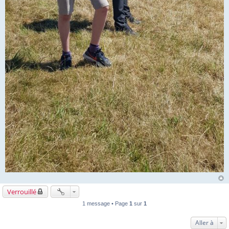
Verrouillé
1 message • Page
1
sur
1
Aller à