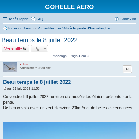
GOHELLE AERO
Accès rapide
FAQ
Connexion
Index du forum
Actualités des Vols à la pente d'Hervelinghen
Beau temps le 8 juillet 2022
Verrouillé
1 message • Page
1
sur
1
admin
Citation
Administrateur du site
Beau temps le 8 juillet 2022
jeu. 21 juil. 2022 12:59
M
e
Ce vendredi 8 juillet 2022, environ dix modélistes étaient présents sur la
s
pente.
s
a
De beaux vols avec un vent d'environ 20km/h et de belles ascendances.
g
e