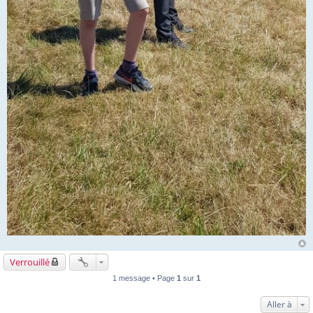
Verrouillé
1 message • Page
1
sur
1
Aller à