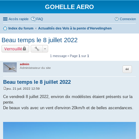
GOHELLE AERO
Accès rapide
FAQ
Connexion
Index du forum
Actualités des Vols à la pente d'Hervelinghen
Beau temps le 8 juillet 2022
Verrouillé
1 message • Page
1
sur
1
admin
Citation
Administrateur du site
Beau temps le 8 juillet 2022
jeu. 21 juil. 2022 12:59
M
e
Ce vendredi 8 juillet 2022, environ dix modélistes étaient présents sur la
s
pente.
s
a
De beaux vols avec un vent d'environ 20km/h et de belles ascendances.
g
e