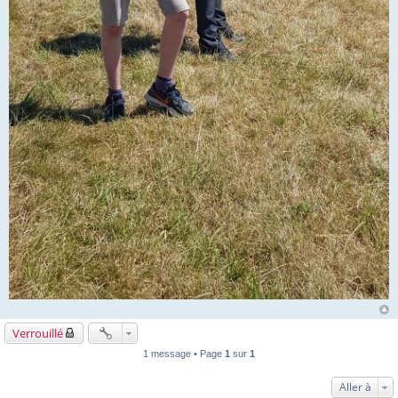
Verrouillé
1 message • Page
1
sur
1
Aller à