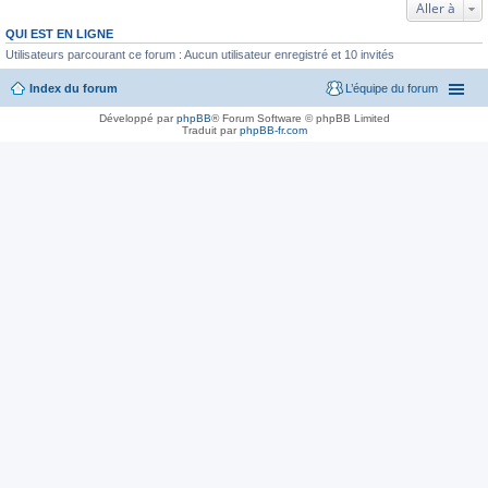
Aller à
QUI EST EN LIGNE
Utilisateurs parcourant ce forum : Aucun utilisateur enregistré et 10 invités
Index du forum
L’équipe du forum
Développé par
phpBB
® Forum Software © phpBB Limited
Traduit par
phpBB-fr.com