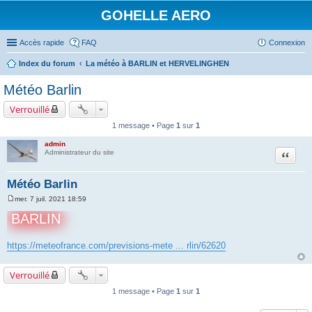
GOHELLE AERO
Accès rapide
FAQ
Connexion
Index du forum
La météo à BARLIN et HERVELINGHEN
Météo Barlin
Verrouillé
1 message • Page
1
sur
1
admin
Citation
Administrateur du site
Météo Barlin
mer. 7 juil. 2021 18:59
M
e
BARLIN
s
s
a
https://meteofrance.com/previsions-mete ... rlin/62620
g
e
Verrouillé
1 message • Page
1
sur
1