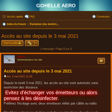
GOHELLE AERO
Accès rapide
FAQ
Connexion
Index du forum
Evolution des restrictions sanitaires COVID19 depuis le 3 mai 2021
Accès au site depuis le 3 mai 2021
Verrouillé
1 message • Page
1
sur
1
admin
Citation
Administrateur du site
Accès au site depuis le 3 mai 2021
dim. 2 mai 2021 11:28
M
e
Depuis le lundi 3 mai 2021, les accès au site sont autorisés sans
s
restriction des distance.
s
a
Evitez d'échanger vos émetteurs ou alors
g
e
pensez à les désinfecter.
Préférez l'écolage avec deux émetteurs reliés par câble ou radio.