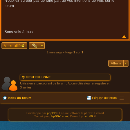
N'oubliez surtout pas de faire part de vos intentions de vols sur le
forum.
Bons vols à tous
Verrouillé
1 message • Page
1
sur
1
Aller à
QUI EST EN LIGNE
Utilisateurs parcourant ce forum : Aucun utilisateur enregistré et
3 invités
Index du forum
L’équipe du forum
Développé par
phpBB
® Forum Software © phpBB Limited
Traduit par
phpBB-fr.com
| Brown by:
sub60
©