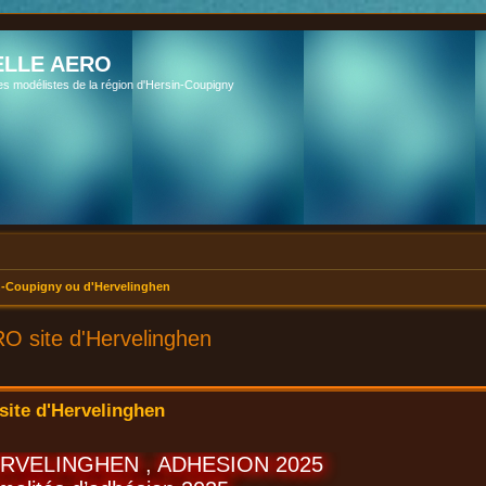
LLE AERO
es modélistes de la région d'Hersin-Coupigny
-Coupigny ou d'Hervelinghen
O site d'Hervelinghen
ite d'Hervelinghen
ERVELINGHEN , ADHESION 2025