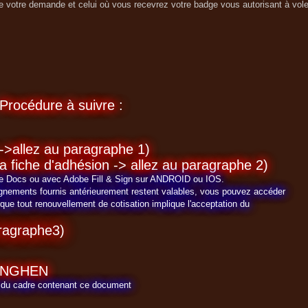
votre demande et celui où vous recevrez votre badge vous autorisant à voler
Procédure à suivre :
->allez au paragraphe 1)
a fiche d'adhésion -> allez au paragraphe 2)
le Docs ou avec Adobe Fill & Sign sur ANDROID ou IOS.
ignements fournis antérieurement restent valables, vous pouvez accéder
ue tout renouvellement de cotisation implique l'acceptation du
ragraphe3)
LINGHEN
te du cadre contenant ce document