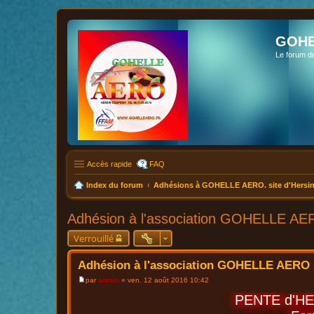
GOHE
Le forum d
Accès rapide
FAQ
Index du forum
Adhésions à GOHELLE AERO. site d'Hersin
Adhésion à l'association GOHELLE AER
Verrouillé
Adhésion à l'association GOHELLE AERO s
par
admin
»
ven. 12 août 2016 10:42
M
e
PENTE d'H
s
s