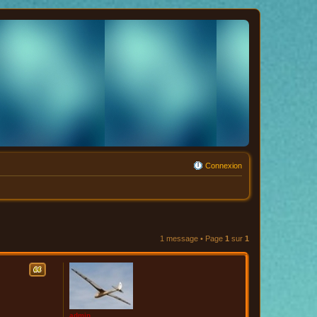
Connexion
1 message • Page
1
sur
1
Citation
admin