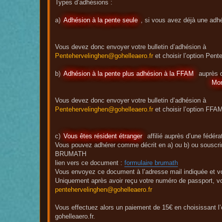
Types d’adhésions :
a)
Adhésion à la pente seule
, si vous avez déjà une adh
Vous devez donc envoyer votre bulletin d’adhésion à
Pentehervelinghen@gohelleaero.fr
et choisir l’option Pent
b)
Adhésion à la pente plus adhésion à la FFAM
auprès d
Mon
Vous devez donc envoyer votre bulletin d’adhésion à
Pentehervelinghen@gohelleaero.fr
et choisir l’option FFA
c)
Vous êtes résident étranger
affilié auprès d’une fédéra
Vous pouvez adhérer comme décrit en a) ou b) ou souscri
BRUMATH
lien vers ce document :
formulaire brumath
Vous envoyez ce document à l’adresse mail indiquée et 
Uniquement après avoir reçu votre numéro de passport, v
pentehervelinghen@gohelleaero.fr
Vous effectuez alors un paiement de 15€ en choisissant l’o
gohelleaero.fr.