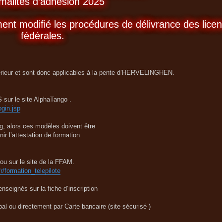
malités d’adhésion 2025
ent modifié les procédures de délivrance des lice
fédérales.
térieur et sont donc applicables à la pente d’HERVELINGHEN.
 sur le site AlphaTango .
ogin.jsp
0g, alors ces modèles doivent être
ir l’attestation de formation
 ou sur le site de la FFAM.
r/formation_telepilote
nseignés sur la fiche d’inscription
l ou directement par Carte bancaire (site sécurisé )