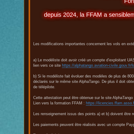
For
a
g
e
depuis 2024, la FFAM a sensiblem
Les modifications importantes concernent les vols en ex
a) Le modéliste doit avoir créé un compte d’exploitant UAS
lien vers ce site
https://alphatango.aviation-civile.gouv.fr/l
b) Si le modéliste fait évoluer des modèles de plus de 80
déclarés sur le même site AlphaTango. De plus il doit obten
de télépilote.
Cette attestation peut être obtenue sur le site AlphaTango
Lien vers la formation FFAM :
https://licencies.ffam.asso.f
Les renseignement issus des points a) et b) doivent être re
Les paiements peuvent être réalisés avec un compte Paypa