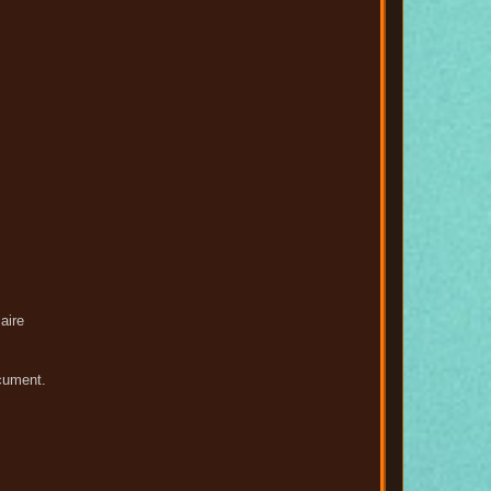
aire
cument.