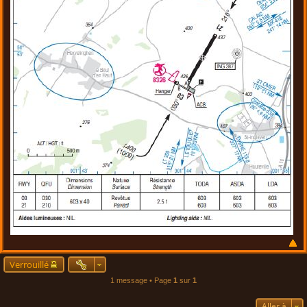
Verrouillé
1 message • Page
1
sur
1
Aller à