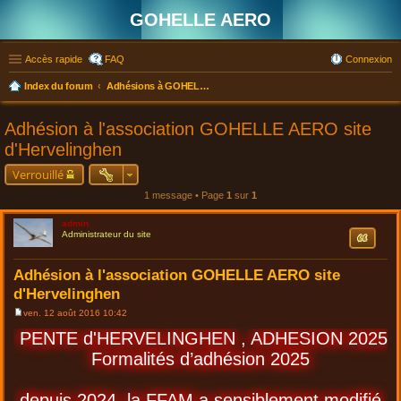
GOHELLE AERO
Accès rapide
FAQ
Connexion
Index du forum
Adhésions à GOHELLE AERO. site d'Hersin-Coupigny ou d'Hervelinghen
Adhésion à l'association GOHELLE AERO site
d'Hervelinghen
Verrouillé
1 message • Page
1
sur
1
admin
Citation
Administrateur du site
Adhésion à l'association GOHELLE AERO site
d'Hervelinghen
ven. 12 août 2016 10:42
M
e
PENTE d'HERVELINGHEN , ADHESION 2025
s
s
Formalités d’adhésion 2025
a
g
e
depuis 2024, la FFAM a sensiblement modifié