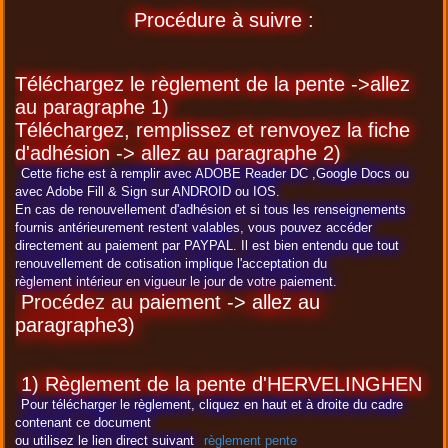
Procédure à suivre :
Téléchargez le règlement de la pente ->allez
au paragraphe 1)
Téléchargez, remplissez et renvoyez la fiche
d'adhésion -> allez au paragraphe 2)
Cette fiche est à remplir avec ADOBE Reader DC ,Google Docs ou
avec Adobe Fill & Sign sur ANDROID ou IOS.
En cas de renouvellement d'adhésion et si tous les renseignements
fournis antérieurement restent valables, vous pouvez accéder
directement au paiement par PAYPAL. Il est bien entendu que tout
renouvellement de cotisation implique l'acceptation du
règlement intérieur en vigueur le jour de votre paiement.
Procédez au paiement -> allez au
paragraphe3)
1) Règlement de la pente d'HERVELINGHEN
Pour télécharger le règlement, cliquez en haut et à droite du cadre
contenant ce document
ou utilisez le lien direct suivant
règlement pente