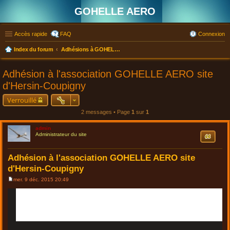
GOHELLE AERO
Accès rapide
FAQ
Connexion
Index du forum
Adhésions à GOHELLE AERO. site d'Hersin-Coupigny ou d'Hervelinghen
Adhésion à l'association GOHELLE AERO site
d'Hersin-Coupigny
Verrouillé
2 messages • Page
1
sur
1
admin
Citation
Administrateur du site
Adhésion à l'association GOHELLE AERO site
d'Hersin-Coupigny
mer. 9 déc. 2015 20:49
M
e
s
s
a
g
e