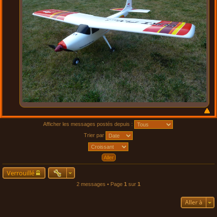
Afficher les messages postés depuis :
Trier par
Verrouillé
2 messages • Page
1
sur
1
Aller à