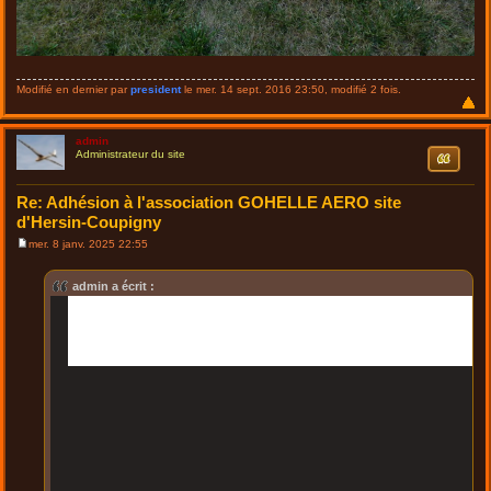
Modifié en dernier par
president
le mer. 14 sept. 2016 23:50, modifié 2 fois.
admin
Citation
Administrateur du site
Re: Adhésion à l'association GOHELLE AERO site
d'Hersin-Coupigny
mer. 8 janv. 2025 22:55
M
e
s
admin a écrit :
s
a
g
e