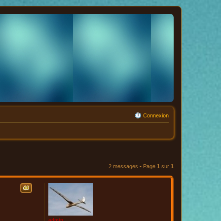
Connexion
2 messages • Page
1
sur
1
Citation
admin