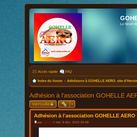
GOHE
Le forum d
Accès rapide
FAQ
Index du forum
Adhésions à GOHELLE AERO. site d'Hersin
Adhésion à l'association GOHELLE AER
Verrouillé
Adhésion à l'association GOHELLE AERO s
par
admin
»
mer. 9 déc. 2015 20:49
M
e
s
s