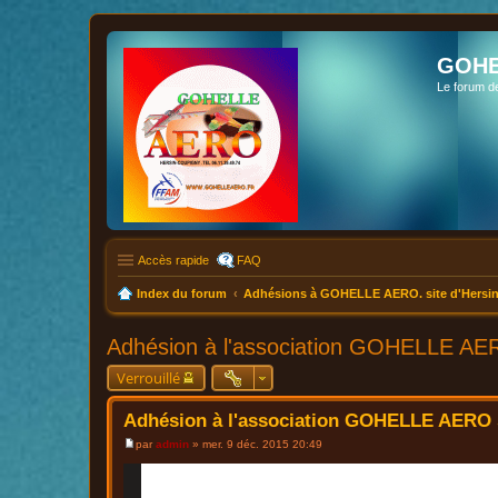
GOHE
Le forum d
Accès rapide
FAQ
Index du forum
Adhésions à GOHELLE AERO. site d'Hersin
Adhésion à l'association GOHELLE AER
Verrouillé
Adhésion à l'association GOHELLE AERO s
par
admin
»
mer. 9 déc. 2015 20:49
M
e
s
s