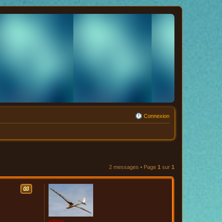
Connexion
2 messages • Page
1
sur
1
Citation
admin