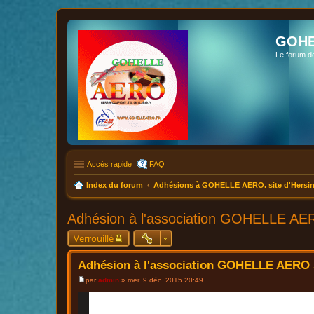
GOHE
Le forum d
Accès rapide
FAQ
Index du forum
Adhésions à GOHELLE AERO. site d'Hersin
Adhésion à l'association GOHELLE AER
Verrouillé
Adhésion à l'association GOHELLE AERO s
par
admin
»
mer. 9 déc. 2015 20:49
M
e
s
s