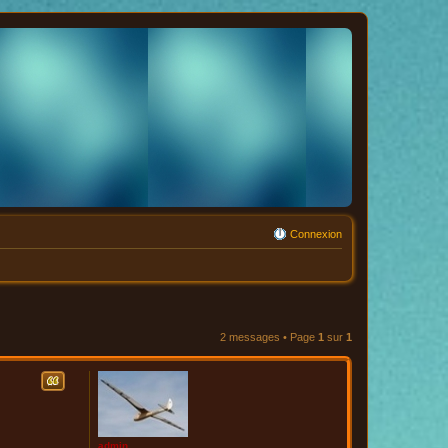
Connexion
2 messages • Page
1
sur
1
Citation
admin