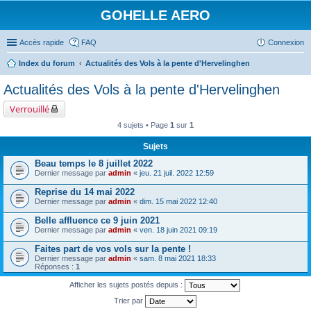
GOHELLE AERO
Accès rapide
FAQ
Connexion
Index du forum
Actualités des Vols à la pente d'Hervelinghen
Actualités des Vols à la pente d'Hervelinghen
Verrouillé
4 sujets • Page
1
sur
1
Sujets
Beau temps le 8 juillet 2022
Dernier message par
admin
«
jeu. 21 juil. 2022 12:59
Reprise du 14 mai 2022
Dernier message par
admin
«
dim. 15 mai 2022 12:40
Belle affluence ce 9 juin 2021
Dernier message par
admin
«
ven. 18 juin 2021 09:19
Faites part de vos vols sur la pente !
Dernier message par
admin
«
sam. 8 mai 2021 18:33
Réponses :
1
Afficher les sujets postés depuis :
Trier par