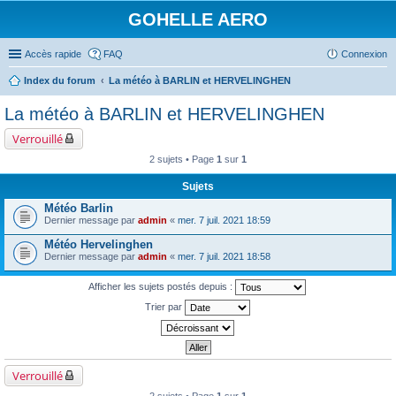
GOHELLE AERO
Accès rapide
FAQ
Connexion
Index du forum
La météo à BARLIN et HERVELINGHEN
La météo à BARLIN et HERVELINGHEN
Verrouillé
2 sujets • Page
1
sur
1
Sujets
Météo Barlin
Dernier message par
admin
«
mer. 7 juil. 2021 18:59
Météo Hervelinghen
Dernier message par
admin
«
mer. 7 juil. 2021 18:58
Afficher les sujets postés depuis :
Trier par
Verrouillé