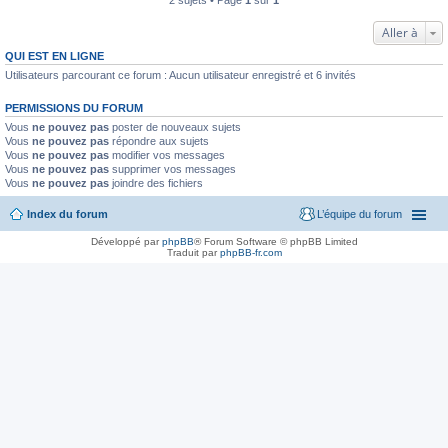
2 sujets • Page
1
sur
1
Aller à
QUI EST EN LIGNE
Utilisateurs parcourant ce forum : Aucun utilisateur enregistré et 6 invités
PERMISSIONS DU FORUM
Vous
ne pouvez pas
poster de nouveaux sujets
Vous
ne pouvez pas
répondre aux sujets
Vous
ne pouvez pas
modifier vos messages
Vous
ne pouvez pas
supprimer vos messages
Vous
ne pouvez pas
joindre des fichiers
Index du forum
L’équipe du forum
Développé par
phpBB
® Forum Software © phpBB Limited
Traduit par
phpBB-fr.com