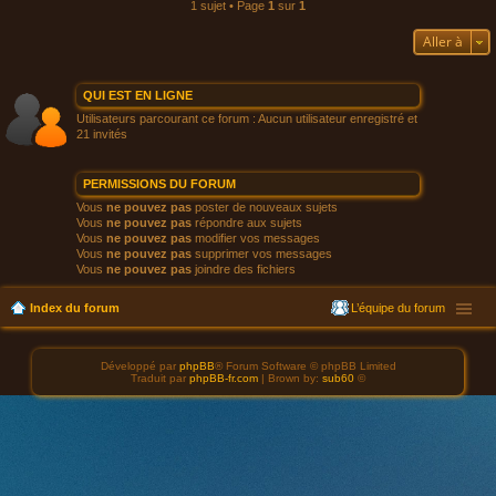
1 sujet • Page
1
sur
1
Aller à
QUI EST EN LIGNE
Utilisateurs parcourant ce forum : Aucun utilisateur enregistré et
21 invités
PERMISSIONS DU FORUM
Vous
ne pouvez pas
poster de nouveaux sujets
Vous
ne pouvez pas
répondre aux sujets
Vous
ne pouvez pas
modifier vos messages
Vous
ne pouvez pas
supprimer vos messages
Vous
ne pouvez pas
joindre des fichiers
Index du forum
L’équipe du forum
Développé par
phpBB
® Forum Software © phpBB Limited
Traduit par
phpBB-fr.com
| Brown by:
sub60
©