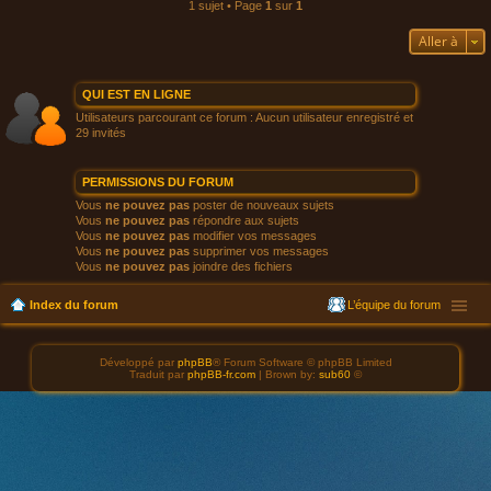
1 sujet • Page
1
sur
1
Aller à
QUI EST EN LIGNE
Utilisateurs parcourant ce forum : Aucun utilisateur enregistré et
29 invités
PERMISSIONS DU FORUM
Vous
ne pouvez pas
poster de nouveaux sujets
Vous
ne pouvez pas
répondre aux sujets
Vous
ne pouvez pas
modifier vos messages
Vous
ne pouvez pas
supprimer vos messages
Vous
ne pouvez pas
joindre des fichiers
Index du forum
L’équipe du forum
Développé par
phpBB
® Forum Software © phpBB Limited
Traduit par
phpBB-fr.com
| Brown by:
sub60
©