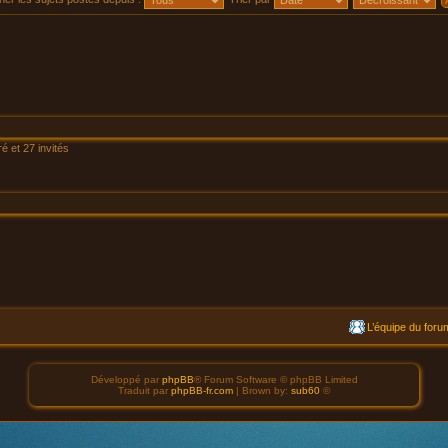
é et 27 invités
L’équipe du foru
Développé par
phpBB
® Forum Software © phpBB Limited
Traduit par
phpBB-fr.com
| Brown by:
sub60
©