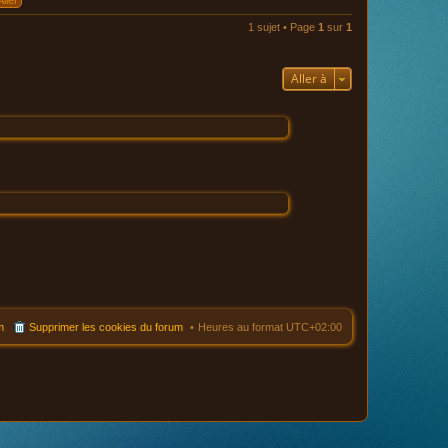
l
e
1 sujet • Page
1
sur
1
d
e
r
n
Aller à
i
e
r
m
e
s
s
a
g
e
m
Supprimer les cookies du forum
Heures au format
UTC+02:00