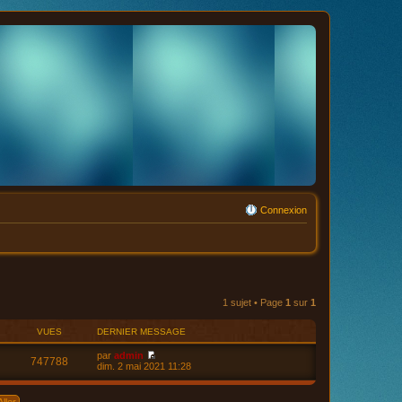
Connexion
1 sujet • Page
1
sur
1
VUES
DERNIER MESSAGE
par
admin
747788
V
dim. 2 mai 2021 11:28
o
i
r