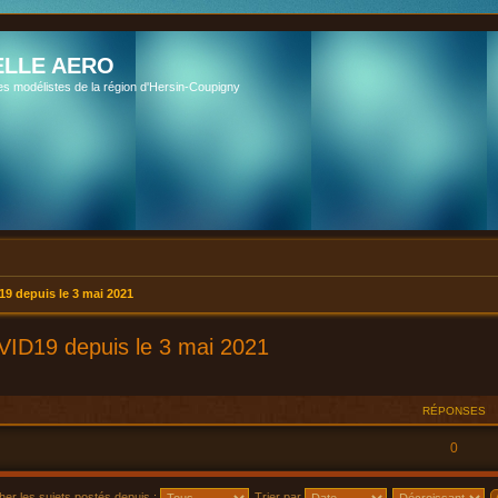
LLE AERO
es modélistes de la région d'Hersin-Coupigny
19 depuis le 3 mai 2021
OVID19 depuis le 3 mai 2021
RÉPONSES
0
cher les sujets postés depuis :
Trier par