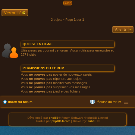
Verrouillé
2 sujets • Page
1
sur
1
Aller à
QUI EST EN LIGNE
Utilisateurs parcourant ce forum : Aucun utilisateur enregistré et
227 invités
PERMISSIONS DU FORUM
Vous
ne pouvez pas
poster de nouveaux sujets
Vous
ne pouvez pas
répondre aux sujets
Vous
ne pouvez pas
modifier vos messages
Vous
ne pouvez pas
supprimer vos messages
Vous
ne pouvez pas
joindre des fichiers
Index du forum
L’équipe du forum
Développé par
phpBB
® Forum Software © phpBB Limited
Traduit par
phpBB-fr.com
| Brown by:
sub60
©