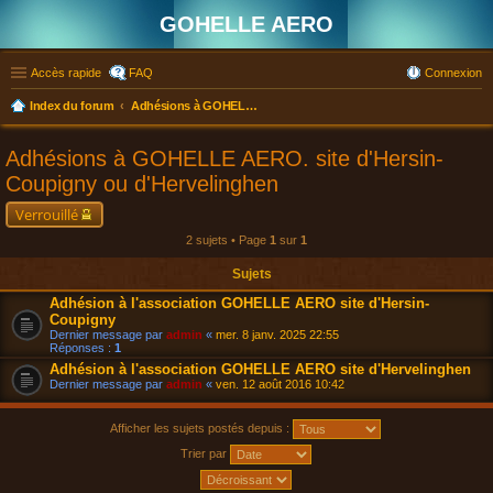
GOHELLE AERO
Accès rapide
FAQ
Connexion
Index du forum
Adhésions à GOHELLE AERO. site d'Hersin-Coupigny ou d'Hervelinghen
Adhésions à GOHELLE AERO. site d'Hersin-
Coupigny ou d'Hervelinghen
Verrouillé
2 sujets • Page
1
sur
1
Sujets
Adhésion à l'association GOHELLE AERO site d'Hersin-
Coupigny
Dernier message par
admin
«
mer. 8 janv. 2025 22:55
Réponses :
1
Adhésion à l'association GOHELLE AERO site d'Hervelinghen
Dernier message par
admin
«
ven. 12 août 2016 10:42
Afficher les sujets postés depuis :
Trier par