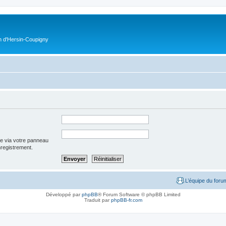
on d'Hersin-Coupigny
ée via votre panneau
enregistrement.
L’équipe du foru
Développé par
phpBB
® Forum Software © phpBB Limited
Traduit par
phpBB-fr.com