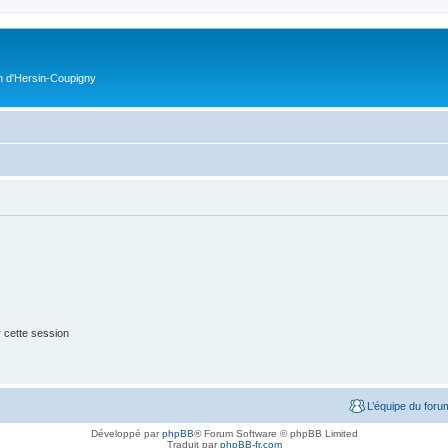
on d'Hersin-Coupigny
 cette session
L’équipe du foru
Développé par
phpBB
® Forum Software © phpBB Limited
Traduit par
phpBB-fr.com