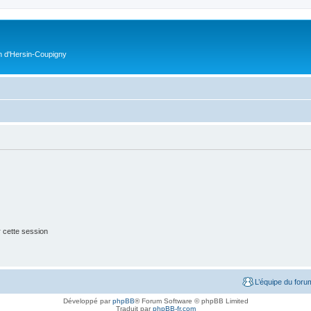
on d'Hersin-Coupigny
 cette session
L’équipe du foru
Développé par
phpBB
® Forum Software © phpBB Limited
Traduit par
phpBB-fr.com