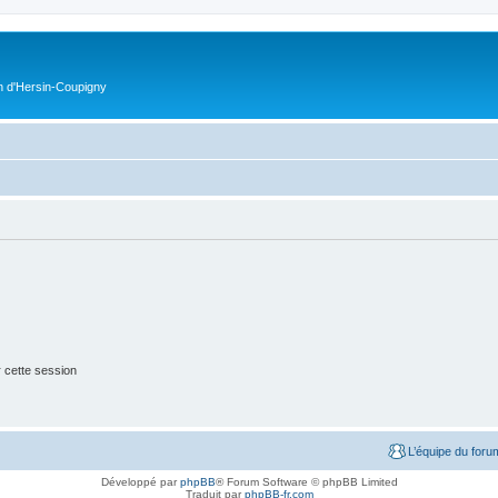
on d'Hersin-Coupigny
 cette session
L’équipe du foru
Développé par
phpBB
® Forum Software © phpBB Limited
Traduit par
phpBB-fr.com