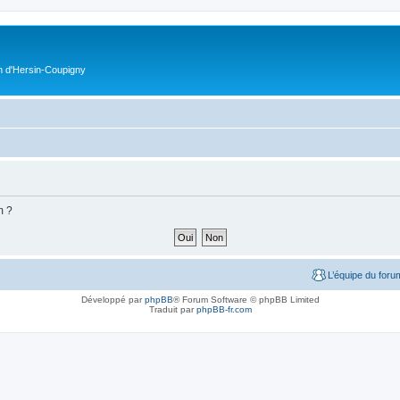
on d'Hersin-Coupigny
m ?
L’équipe du foru
Développé par
phpBB
® Forum Software © phpBB Limited
Traduit par
phpBB-fr.com