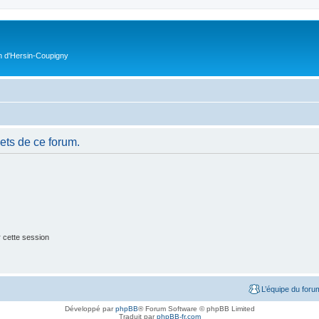
on d'Hersin-Coupigny
ets de ce forum.
 cette session
L’équipe du foru
Développé par
phpBB
® Forum Software © phpBB Limited
Traduit par
phpBB-fr.com