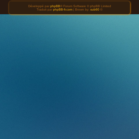
Développé par
phpBB
® Forum Software © phpBB Limited
Traduit par
phpBB-fr.com
| Brown by:
sub60
©