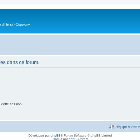
on d'Hersin-Coupigny
es dans ce forum.
 cette session
L’équipe du foru
Développé par
phpBB
® Forum Software © phpBB Limited
Traduit par
phpBB-fr.com