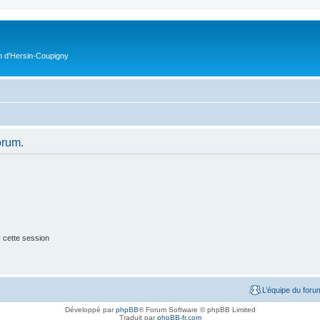
on d'Hersin-Coupigny
orum.
 cette session
L’équipe du foru
Développé par
phpBB
® Forum Software © phpBB Limited
Traduit par
phpBB-fr.com