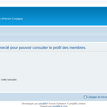
on d'Hersin-Coupigny
necté pour pouvoir consulter le profil des membres.
 cette session
L’équipe du foru
Développé par
phpBB
® Forum Software © phpBB Limited
Traduit par
phpBB-fr.com