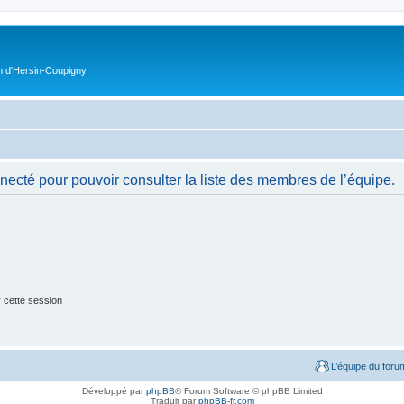
on d'Hersin-Coupigny
necté pour pouvoir consulter la liste des membres de l’équipe.
 cette session
L’équipe du foru
Développé par
phpBB
® Forum Software © phpBB Limited
Traduit par
phpBB-fr.com