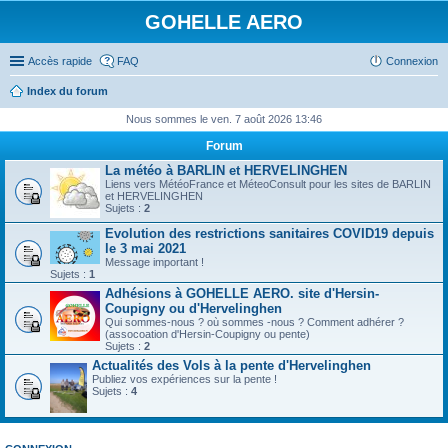
GOHELLE AERO
Accès rapide
FAQ
Connexion
Index du forum
Nous sommes le ven. 7 août 2026 13:46
Forum
La météo à BARLIN et HERVELINGHEN
Liens vers MétéoFrance et MéteoConsult pour les sites de BARLIN
et HERVELINGHEN
Sujets :
2
Evolution des restrictions sanitaires COVID19 depuis
le 3 mai 2021
Message important !
Sujets :
1
Adhésions à GOHELLE AERO. site d'Hersin-
Coupigny ou d'Hervelinghen
Qui sommes-nous ? où sommes -nous ? Comment adhérer ?
(assocoation d'Hersin-Coupigny ou pente)
Sujets :
2
Actualités des Vols à la pente d'Hervelinghen
Publiez vos expériences sur la pente !
Sujets :
4