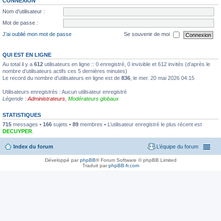
CONNEXION
Nom d’utilisateur :
Mot de passe :
J’ai oublié mon mot de passe
Se souvenir de moi
QUI EST EN LIGNE
Au total il y a
612
utilisateurs en ligne :: 0 enregistré, 0 invisible et 612 invités (d’après le
nombre d’utilisateurs actifs ces 5 dernières minutes)
Le record du nombre d’utilisateurs en ligne est de
836
, le mer. 20 mai 2026 04:15
Utilisateurs enregistrés : Aucun utilisateur enregistré
Légende :
Administrateurs
,
Modérateurs globaux
STATISTIQUES
715
messages •
166
sujets •
89
membres • L’utilisateur enregistré le plus récent est
DECUYPER
.
Index du forum
L’équipe du forum
Développé par
phpBB
® Forum Software © phpBB Limited
Traduit par
phpBB-fr.com