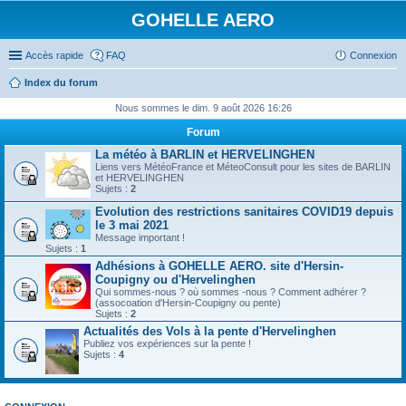
GOHELLE AERO
Accès rapide
FAQ
Connexion
Index du forum
Nous sommes le dim. 9 août 2026 16:26
Forum
La météo à BARLIN et HERVELINGHEN
Liens vers MétéoFrance et MéteoConsult pour les sites de BARLIN
et HERVELINGHEN
Sujets :
2
Evolution des restrictions sanitaires COVID19 depuis
le 3 mai 2021
Message important !
Sujets :
1
Adhésions à GOHELLE AERO. site d'Hersin-
Coupigny ou d'Hervelinghen
Qui sommes-nous ? où sommes -nous ? Comment adhérer ?
(assocoation d'Hersin-Coupigny ou pente)
Sujets :
2
Actualités des Vols à la pente d'Hervelinghen
Publiez vos expériences sur la pente !
Sujets :
4