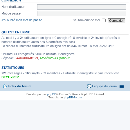
CONNEXION
Nom d’utilisateur :
Mot de passe :
J’ai oublié mon mot de passe
Se souvenir de moi
QUI EST EN LIGNE
Au total il y a
24
utilisateurs en ligne :: 0 enregistré, 0 invisible et 24 invités (d’après le
nombre d’utilisateurs actifs ces 5 dernières minutes)
Le record du nombre d’utilisateurs en ligne est de
836
, le mer. 20 mai 2026 04:15
Utilisateurs enregistrés : Aucun utilisateur enregistré
Légende :
Administrateurs
,
Modérateurs globaux
STATISTIQUES
721
messages •
166
sujets •
89
membres • L’utilisateur enregistré le plus récent est
DECUYPER
.
Index du forum
L’équipe du forum
Développé par
phpBB
® Forum Software © phpBB Limited
Traduit par
phpBB-fr.com