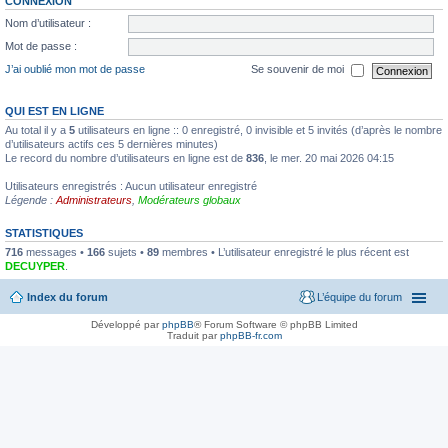
CONNEXION
Nom d’utilisateur :
Mot de passe :
J’ai oublié mon mot de passe
Se souvenir de moi
QUI EST EN LIGNE
Au total il y a
5
utilisateurs en ligne :: 0 enregistré, 0 invisible et 5 invités (d’après le nombre
d’utilisateurs actifs ces 5 dernières minutes)
Le record du nombre d’utilisateurs en ligne est de
836
, le mer. 20 mai 2026 04:15
Utilisateurs enregistrés : Aucun utilisateur enregistré
Légende :
Administrateurs
,
Modérateurs globaux
STATISTIQUES
716
messages •
166
sujets •
89
membres • L’utilisateur enregistré le plus récent est
DECUYPER
.
Index du forum
L’équipe du forum
Développé par
phpBB
® Forum Software © phpBB Limited
Traduit par
phpBB-fr.com