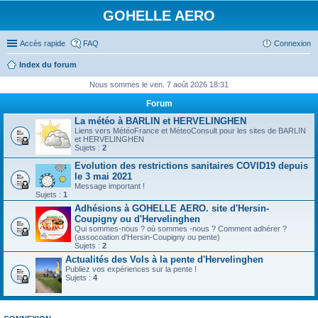
GOHELLE AERO
Accès rapide
FAQ
Connexion
Index du forum
Nous sommes le ven. 7 août 2026 18:31
Forum
La météo à BARLIN et HERVELINGHEN
Liens vers MétéoFrance et MéteoConsult pour les sites de BARLIN
et HERVELINGHEN
Sujets :
2
Evolution des restrictions sanitaires COVID19 depuis
le 3 mai 2021
Message important !
Sujets :
1
Adhésions à GOHELLE AERO. site d'Hersin-
Coupigny ou d'Hervelinghen
Qui sommes-nous ? où sommes -nous ? Comment adhérer ?
(assocoation d'Hersin-Coupigny ou pente)
Sujets :
2
Actualités des Vols à la pente d'Hervelinghen
Publiez vos expériences sur la pente !
Sujets :
4