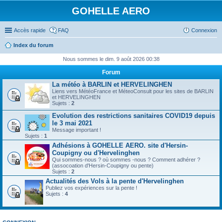
GOHELLE AERO
Accès rapide
FAQ
Connexion
Index du forum
Nous sommes le dim. 9 août 2026 00:38
Forum
La météo à BARLIN et HERVELINGHEN
Liens vers MétéoFrance et MéteoConsult pour les sites de BARLIN
et HERVELINGHEN
Sujets :
2
Evolution des restrictions sanitaires COVID19 depuis
le 3 mai 2021
Message important !
Sujets :
1
Adhésions à GOHELLE AERO. site d'Hersin-
Coupigny ou d'Hervelinghen
Qui sommes-nous ? où sommes -nous ? Comment adhérer ?
(assocoation d'Hersin-Coupigny ou pente)
Sujets :
2
Actualités des Vols à la pente d'Hervelinghen
Publiez vos expériences sur la pente !
Sujets :
4