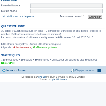
CONNEXION
Nom d’utilisateur :
Mot de passe :
J’ai oublié mon mot de passe
Se souvenir de moi
QUI EST EN LIGNE
Au total il y a
385
utilisateurs en ligne :: 0 enregistré, 0 invisible et 385 invités (d’après le
nombre d’utilisateurs actifs ces 5 dernières minutes)
Le record du nombre d’utilisateurs en ligne est de
836
, le mer. 20 mai 2026 04:15
Utilisateurs enregistrés : Aucun utilisateur enregistré
Légende :
Administrateurs
,
Modérateurs globaux
STATISTIQUES
720
messages •
166
sujets •
89
membres • L’utilisateur enregistré le plus récent est
DECUYPER
.
Index du forum
L’équipe du forum
Développé par
phpBB
® Forum Software © phpBB Limited
Traduit par
phpBB-fr.com