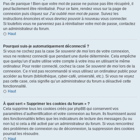
Pas de panique ! Bien que votre mot de passe ne puisse pas être récupéré, il
peut facilement être réinitialisé. Pour ce faire, rendez vous sur la page de
connexion puis cliquez sur
J’ai oublié mon mot de passe
. Suivez les
instructions énoncées et vous devriez pouvoir à nouveau vous connecter.
Si toutefois vous ne parveniez pas à réinitialiser votre mot de passe, contactez
un administrateur du forum.
Haut
Pourquoi suis-je automatiquement déconnecté ?
Si vous ne cochez pas la case
Se souvenir de moi
lors de votre connexion,
vous ne resterez connecté que pendant une durée déterminée. Cela empêche
que quelqu’un d’autre utilise votre compte à votre insu en utilisant le même
ordinateur. Pour rester connecté, cochez la case
Se souvenir de moi
lors de la
connexion. Ce n’est pas recommandé si vous utilisez un ordinateur public pour
accéder au forum (bibliothèque, cyber-café, université, etc.). Si vous ne voyez
pas cette case, cela signifie qu’un administrateur du forum a désactivé cette
fonctionnalité.
Haut
À quoi sert « Supprimer les cookies du forum » ?
Cela supprime tous les cookies créés par phpBB qui conservent vos
paramètres d’authentification et votre connexion au forum. Ils fournissent aussi
des fonctionnalités telles que les indicateurs de lecture des messages (lu ou
non lu) si cela a été activé par un administrateur du forum. Si vous rencontrez
des problèmes de connexion ou de déconnexion, la suppression des cookies
pourrait les résoudre.
Haut