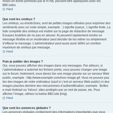
mises en forme permises par le HTML peuvent être appliquées avec les
BBCodes.
Haut
Que sont les smileys ?
Les smileys, ou émoticônes, sont de petites images utilisées pour exprimer des
sentiments avec un code simple, exemple : :) signifie joyeux, :( signifie triste. La
liste complète des smileys est visible sur la page de rédaction de message.
Essayez toutefois de ne pas en abuser. Ils peuvent rapidement rendre un
message illisible et un modérateur peut décider de les retirer ou simplement
d’effacer le message. L’administrateur peut aussi avoir défini un nombre
maximum de smileys par message.
Haut
Puis-je publier des images ?
Oui, vous pouvez afficher des images dans vos messages. Par ailleurs, si
l’administrateur a autorisé les fichiers joints, vous pouvez charger une image
sur le forum. Autrement, vous devez lier une image placée sur un serveur Web
public, exemple : http://www.exemple.com/mon-image.gif. Vous ne pouvez pas
lier des images de votre ordinateur (sauf si c’est un serveur Web public) ni des
images placées derrière des mécanismes d’authentification, exemple : Boîtes
e-mail Hotmail ou Yahoo!, sites protégés par un mot de passe, etc. Pour
afficher l’image, utilisez la balise BBCode [img].
Haut
Que sont les annonces globales ?
Les annonces globales contiennent des informations importantes que vous