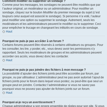
Comment modifier ou supprimer un sondage ?
Comme pour les messages, les sondages ne peuvent être modifiés que par
l’auteur original, un modérateur ou un administrateur. Pour modifier un
sondage, cliquez sur le bouton
Modifier
du premier message du sujet (c’est
toujours celui auquel est associé le sondage). Si personne n’a voté, l’auteur
peut modifier une option ou supprimer le sondage. Autrement, seuls les
modérateurs et les administrateurs peuvent le modifier ou le supprimer. Ceci
pour empêcher le trucage en changeant les intitulés en cours de sondage.
Haut
Pourquoi ne puis-je pas accéder à un forum ?
Certains forums peuvent être réservés à certains utilisateurs ou groupes. Pour
les consulter, les lire, y poster, etc., vous devez avoir les permissions s’y
rapportant. Seuls les modérateurs de groupes et les administrateurs peuvent
accorder ces accès, vous devez donc les contacter.
Haut
Pourquoi ne puis-je pas joindre des fichiers à mon message ?
La possibilité d’ajouter des fichiers joints peut être accordée par forum, par
groupe, ou par utilisateur. L’administrateur peut ne pas avoir autorisé l’ajout de
fichiers joints pour le forum dans lequel vous postez, ou peut-être que seul un
groupe peut en joindre. Contactez l’administrateur si vous ne savez pas
pourquoi vous ne pouvez pas ajouter de fichiers joints sur un forum.
Haut
Pourquoi ai-je reçu un avertissement ?
Chaque administrateur a son propre ensemble de règles pour son site. Si vous