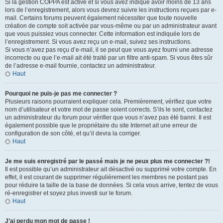
Si la gestion COPPA est active et si vous avez indiqué avoir moins de 13 ans
lors de l’enregistrement, alors vous devrez suivre les instructions reçues par e-
mail. Certains forums peuvent également nécessiter que toute nouvelle
création de compte soit activée par vous-même ou par un administrateur avant
que vous puissiez vous connecter. Cette information est indiquée lors de
l’enregistrement. Si vous avez reçu un e-mail, suivez ses instructions.
Si vous n’avez pas reçu d’e-mail, il se peut que vous ayez fourni une adresse
incorrecte ou que l’e-mail ait été traité par un filtre anti-spam. Si vous êtes sûr
de l’adresse e-mail fournie, contactez un administrateur.
Haut
Pourquoi ne puis-je pas me connecter ?
Plusieurs raisons pourraient expliquer cela. Premièrement, vérifiez que votre
nom d’utilisateur et votre mot de passe soient corrects. S’ils le sont, contactez
un administrateur du forum pour vérifier que vous n’avez pas été banni. Il est
également possible que le propriétaire du site Internet ait une erreur de
configuration de son côté, et qu’il devra la corriger.
Haut
Je me suis enregistré par le passé mais je ne peux plus me connecter ?!
Il est possible qu’un administrateur ait désactivé ou supprimé votre compte. En
effet, il est courant de supprimer régulièrement les membres ne postant pas
pour réduire la taille de la base de données. Si cela vous arrive, tentez de vous
ré-enregistrer et soyez plus investi sur le forum.
Haut
J’ai perdu mon mot de passe !