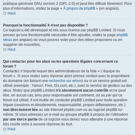
publique générale GNU version 2 (GPL-2.0) et peut être diffusé librement. Pour
plus d’informations, visitez la page «
À propos de phpBB
» (en anglais).
Haut
Pourquoi la fonctionnalité X n’est pas disponible ?
Ce logiciel a été développé et mis sous licence par phpBB Limited. Si vous
pensez qu’une fonctionnalité nécessite d’être ajoutée, visitez la page
phpBB
Ideas
(en anglais) où vous pouvez voter pour des idées proposées ou en
suggérer de nouvelles.
Haut
Qui contacter pour les abus ou les questions légales concernant ce
forum ?
Contactez n’importe lequel des administrateurs de la liste « L’équipe du
forum ». Si vous restez sans réponse alors prenez contact avec le propriétaire
du domaine (en faisant une
recherche sur whois
) ou si un service gratuit est
utilisé (exemple : Yahoo!, Free, f2s.com, etc.), avec le service de gestion ou des
abus. Notez que phpBB Limited
n’a absolument aucun contrôle
et ne peut
être, en aucun cas, tenu pour responsable sur
comment
,
où
ou
par qui
ce
forum est utilisé. Il est inutile de contacter phpBB Limited pour toute question
légale (cessions et désistements, responsabilité, propos diffamatoires, etc.)
non directement liée
au site Internet phpbb.com ou au logiciel phpBB lui-
même. Si vous adressez un e-mail au groupe phpBB à propos de l’utilisation
par une tierce partie
de ce logiciel vous devez vous attendre à une réponse
très courte voire à aucune réponse du tout.
Haut