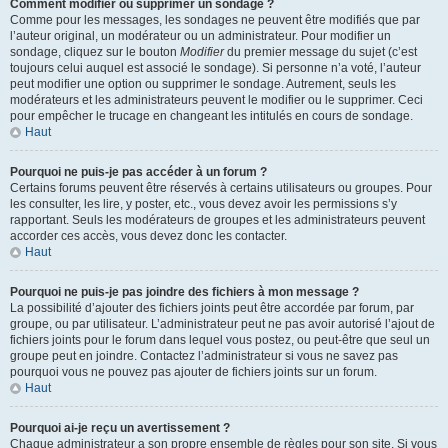
Comment modifier ou supprimer un sondage ?
Comme pour les messages, les sondages ne peuvent être modifiés que par
l’auteur original, un modérateur ou un administrateur. Pour modifier un
sondage, cliquez sur le bouton
Modifier
du premier message du sujet (c’est
toujours celui auquel est associé le sondage). Si personne n’a voté, l’auteur
peut modifier une option ou supprimer le sondage. Autrement, seuls les
modérateurs et les administrateurs peuvent le modifier ou le supprimer. Ceci
pour empêcher le trucage en changeant les intitulés en cours de sondage.
Haut
Pourquoi ne puis-je pas accéder à un forum ?
Certains forums peuvent être réservés à certains utilisateurs ou groupes. Pour
les consulter, les lire, y poster, etc., vous devez avoir les permissions s’y
rapportant. Seuls les modérateurs de groupes et les administrateurs peuvent
accorder ces accès, vous devez donc les contacter.
Haut
Pourquoi ne puis-je pas joindre des fichiers à mon message ?
La possibilité d’ajouter des fichiers joints peut être accordée par forum, par
groupe, ou par utilisateur. L’administrateur peut ne pas avoir autorisé l’ajout de
fichiers joints pour le forum dans lequel vous postez, ou peut-être que seul un
groupe peut en joindre. Contactez l’administrateur si vous ne savez pas
pourquoi vous ne pouvez pas ajouter de fichiers joints sur un forum.
Haut
Pourquoi ai-je reçu un avertissement ?
Chaque administrateur a son propre ensemble de règles pour son site. Si vous