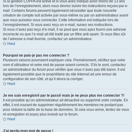
Si la gestion COPPA est active et si vous avez indiqué avoir moins de 13 ans
lors de l’enregistrement, alors vous devrez suivre les instructions reçues par e-
mail. Certains forums peuvent également nécessiter que toute nouvelle
création de compte soit activée par vous-même ou par un administrateur avant
que vous puissiez vous connecter. Cette information est indiquée lors de
l’enregistrement. Si vous avez reçu un e-mail, suivez ses instructions.
Si vous n’avez pas reçu d’e-mail, il se peut que vous ayez fourni une adresse
incorrecte ou que l’e-mail ait été traité par un filtre anti-spam. Si vous êtes sûr
de l’adresse e-mail fournie, contactez un administrateur.
Haut
Pourquoi ne puis-je pas me connecter ?
Plusieurs raisons pourraient expliquer cela. Premièrement, vérifiez que votre
nom d’utilisateur et votre mot de passe soient corrects. S’ils le sont, contactez
un administrateur du forum pour vérifier que vous n’avez pas été banni. Il est
également possible que le propriétaire du site Internet ait une erreur de
configuration de son côté, et qu’il devra la corriger.
Haut
Je me suis enregistré par le passé mais je ne peux plus me connecter ?!
Il est possible qu’un administrateur ait désactivé ou supprimé votre compte. En
effet, il est courant de supprimer régulièrement les membres ne postant pas
pour réduire la taille de la base de données. Si cela vous arrive, tentez de vous
ré-enregistrer et soyez plus investi sur le forum.
Haut
J’ai perdu mon mot de passe !