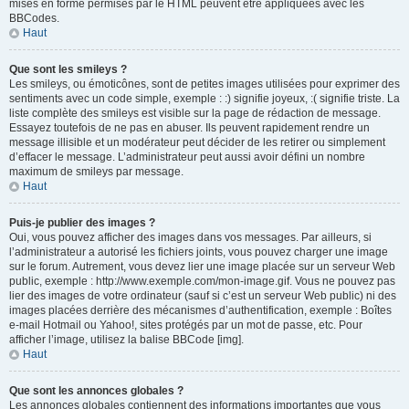
mises en forme permises par le HTML peuvent être appliquées avec les
BBCodes.
Haut
Que sont les smileys ?
Les smileys, ou émoticônes, sont de petites images utilisées pour exprimer des
sentiments avec un code simple, exemple : :) signifie joyeux, :( signifie triste. La
liste complète des smileys est visible sur la page de rédaction de message.
Essayez toutefois de ne pas en abuser. Ils peuvent rapidement rendre un
message illisible et un modérateur peut décider de les retirer ou simplement
d’effacer le message. L’administrateur peut aussi avoir défini un nombre
maximum de smileys par message.
Haut
Puis-je publier des images ?
Oui, vous pouvez afficher des images dans vos messages. Par ailleurs, si
l’administrateur a autorisé les fichiers joints, vous pouvez charger une image
sur le forum. Autrement, vous devez lier une image placée sur un serveur Web
public, exemple : http://www.exemple.com/mon-image.gif. Vous ne pouvez pas
lier des images de votre ordinateur (sauf si c’est un serveur Web public) ni des
images placées derrière des mécanismes d’authentification, exemple : Boîtes
e-mail Hotmail ou Yahoo!, sites protégés par un mot de passe, etc. Pour
afficher l’image, utilisez la balise BBCode [img].
Haut
Que sont les annonces globales ?
Les annonces globales contiennent des informations importantes que vous