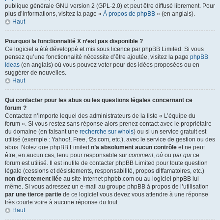
publique générale GNU version 2 (GPL-2.0) et peut être diffusé librement. Pour
plus d’informations, visitez la page «
À propos de phpBB
» (en anglais).
Haut
Pourquoi la fonctionnalité X n’est pas disponible ?
Ce logiciel a été développé et mis sous licence par phpBB Limited. Si vous
pensez qu’une fonctionnalité nécessite d’être ajoutée, visitez la page
phpBB
Ideas
(en anglais) où vous pouvez voter pour des idées proposées ou en
suggérer de nouvelles.
Haut
Qui contacter pour les abus ou les questions légales concernant ce
forum ?
Contactez n’importe lequel des administrateurs de la liste « L’équipe du
forum ». Si vous restez sans réponse alors prenez contact avec le propriétaire
du domaine (en faisant une
recherche sur whois
) ou si un service gratuit est
utilisé (exemple : Yahoo!, Free, f2s.com, etc.), avec le service de gestion ou des
abus. Notez que phpBB Limited
n’a absolument aucun contrôle
et ne peut
être, en aucun cas, tenu pour responsable sur
comment
,
où
ou
par qui
ce
forum est utilisé. Il est inutile de contacter phpBB Limited pour toute question
légale (cessions et désistements, responsabilité, propos diffamatoires, etc.)
non directement liée
au site Internet phpbb.com ou au logiciel phpBB lui-
même. Si vous adressez un e-mail au groupe phpBB à propos de l’utilisation
par une tierce partie
de ce logiciel vous devez vous attendre à une réponse
très courte voire à aucune réponse du tout.
Haut