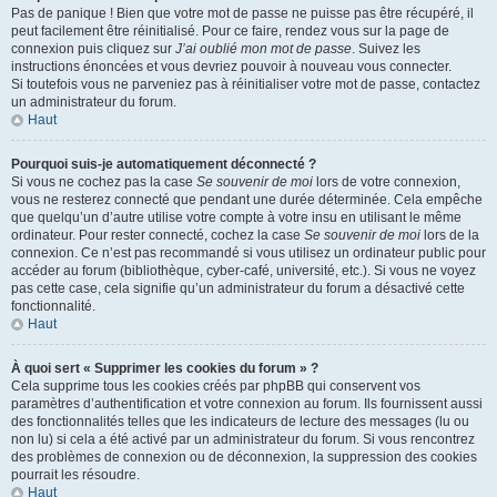
Pas de panique ! Bien que votre mot de passe ne puisse pas être récupéré, il
peut facilement être réinitialisé. Pour ce faire, rendez vous sur la page de
connexion puis cliquez sur
J’ai oublié mon mot de passe
. Suivez les
instructions énoncées et vous devriez pouvoir à nouveau vous connecter.
Si toutefois vous ne parveniez pas à réinitialiser votre mot de passe, contactez
un administrateur du forum.
Haut
Pourquoi suis-je automatiquement déconnecté ?
Si vous ne cochez pas la case
Se souvenir de moi
lors de votre connexion,
vous ne resterez connecté que pendant une durée déterminée. Cela empêche
que quelqu’un d’autre utilise votre compte à votre insu en utilisant le même
ordinateur. Pour rester connecté, cochez la case
Se souvenir de moi
lors de la
connexion. Ce n’est pas recommandé si vous utilisez un ordinateur public pour
accéder au forum (bibliothèque, cyber-café, université, etc.). Si vous ne voyez
pas cette case, cela signifie qu’un administrateur du forum a désactivé cette
fonctionnalité.
Haut
À quoi sert « Supprimer les cookies du forum » ?
Cela supprime tous les cookies créés par phpBB qui conservent vos
paramètres d’authentification et votre connexion au forum. Ils fournissent aussi
des fonctionnalités telles que les indicateurs de lecture des messages (lu ou
non lu) si cela a été activé par un administrateur du forum. Si vous rencontrez
des problèmes de connexion ou de déconnexion, la suppression des cookies
pourrait les résoudre.
Haut