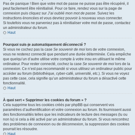
Pas de panique ! Bien que votre mot de passe ne puisse pas être récupéré, il
peut facilement être réinitialisé. Pour ce faire, rendez vous sur la page de
connexion puis cliquez sur
J’ai oublié mon mot de passe
. Suivez les
instructions énoncées et vous devriez pouvoir à nouveau vous connecter.
Si toutefois vous ne parveniez pas à réinitialiser votre mot de passe, contactez
un administrateur du forum.
Haut
Pourquoi suis-je automatiquement déconnecté ?
Si vous ne cochez pas la case
Se souvenir de moi
lors de votre connexion,
vous ne resterez connecté que pendant une durée déterminée. Cela empêche
que quelqu’un d’autre utilise votre compte à votre insu en utilisant le même
ordinateur. Pour rester connecté, cochez la case
Se souvenir de moi
lors de la
connexion. Ce n’est pas recommandé si vous utilisez un ordinateur public pour
accéder au forum (bibliothèque, cyber-café, université, etc.). Si vous ne voyez
pas cette case, cela signifie qu’un administrateur du forum a désactivé cette
fonctionnalité.
Haut
À quoi sert « Supprimer les cookies du forum » ?
Cela supprime tous les cookies créés par phpBB qui conservent vos
paramètres d’authentification et votre connexion au forum. Ils fournissent aussi
des fonctionnalités telles que les indicateurs de lecture des messages (lu ou
non lu) si cela a été activé par un administrateur du forum. Si vous rencontrez
des problèmes de connexion ou de déconnexion, la suppression des cookies
pourrait les résoudre.
Haut