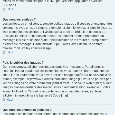
mises en forme permises par le HTML peuvent être appliquées avec les
BBCodes.
Haut
Que sont les smileys ?
Les smileys, ou émoticônes, sont de petites images utilisées pour exprimer des
sentiments avec un code simple, exemple : :) signifie joyeux, :( signifie triste. La
liste complète des smileys est visible sur la page de rédaction de message.
Essayez toutefois de ne pas en abuser. Ils peuvent rapidement rendre un
message illisible et un modérateur peut décider de les retirer ou simplement
d’effacer le message. L’administrateur peut aussi avoir défini un nombre
maximum de smileys par message.
Haut
Puis-je publier des images ?
Oui, vous pouvez afficher des images dans vos messages. Par ailleurs, si
l’administrateur a autorisé les fichiers joints, vous pouvez charger une image
sur le forum. Autrement, vous devez lier une image placée sur un serveur Web
public, exemple : http://www.exemple.com/mon-image.gif. Vous ne pouvez pas
lier des images de votre ordinateur (sauf si c’est un serveur Web public) ni des
images placées derrière des mécanismes d’authentification, exemple : Boîtes
e-mail Hotmail ou Yahoo!, sites protégés par un mot de passe, etc. Pour
afficher l’image, utilisez la balise BBCode [img].
Haut
Que sont les annonces globales ?
Les annonces globales contiennent des informations importantes que vous