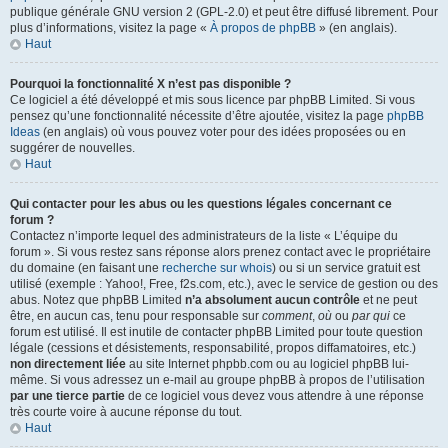
publique générale GNU version 2 (GPL-2.0) et peut être diffusé librement. Pour
plus d’informations, visitez la page «
À propos de phpBB
» (en anglais).
Haut
Pourquoi la fonctionnalité X n’est pas disponible ?
Ce logiciel a été développé et mis sous licence par phpBB Limited. Si vous
pensez qu’une fonctionnalité nécessite d’être ajoutée, visitez la page
phpBB
Ideas
(en anglais) où vous pouvez voter pour des idées proposées ou en
suggérer de nouvelles.
Haut
Qui contacter pour les abus ou les questions légales concernant ce
forum ?
Contactez n’importe lequel des administrateurs de la liste « L’équipe du
forum ». Si vous restez sans réponse alors prenez contact avec le propriétaire
du domaine (en faisant une
recherche sur whois
) ou si un service gratuit est
utilisé (exemple : Yahoo!, Free, f2s.com, etc.), avec le service de gestion ou des
abus. Notez que phpBB Limited
n’a absolument aucun contrôle
et ne peut
être, en aucun cas, tenu pour responsable sur
comment
,
où
ou
par qui
ce
forum est utilisé. Il est inutile de contacter phpBB Limited pour toute question
légale (cessions et désistements, responsabilité, propos diffamatoires, etc.)
non directement liée
au site Internet phpbb.com ou au logiciel phpBB lui-
même. Si vous adressez un e-mail au groupe phpBB à propos de l’utilisation
par une tierce partie
de ce logiciel vous devez vous attendre à une réponse
très courte voire à aucune réponse du tout.
Haut