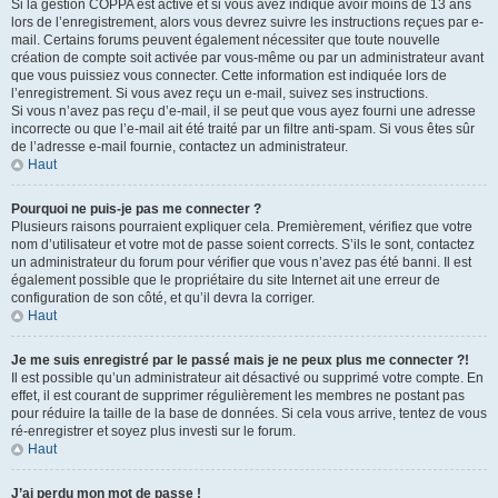
Si la gestion COPPA est active et si vous avez indiqué avoir moins de 13 ans
lors de l’enregistrement, alors vous devrez suivre les instructions reçues par e-
mail. Certains forums peuvent également nécessiter que toute nouvelle
création de compte soit activée par vous-même ou par un administrateur avant
que vous puissiez vous connecter. Cette information est indiquée lors de
l’enregistrement. Si vous avez reçu un e-mail, suivez ses instructions.
Si vous n’avez pas reçu d’e-mail, il se peut que vous ayez fourni une adresse
incorrecte ou que l’e-mail ait été traité par un filtre anti-spam. Si vous êtes sûr
de l’adresse e-mail fournie, contactez un administrateur.
Haut
Pourquoi ne puis-je pas me connecter ?
Plusieurs raisons pourraient expliquer cela. Premièrement, vérifiez que votre
nom d’utilisateur et votre mot de passe soient corrects. S’ils le sont, contactez
un administrateur du forum pour vérifier que vous n’avez pas été banni. Il est
également possible que le propriétaire du site Internet ait une erreur de
configuration de son côté, et qu’il devra la corriger.
Haut
Je me suis enregistré par le passé mais je ne peux plus me connecter ?!
Il est possible qu’un administrateur ait désactivé ou supprimé votre compte. En
effet, il est courant de supprimer régulièrement les membres ne postant pas
pour réduire la taille de la base de données. Si cela vous arrive, tentez de vous
ré-enregistrer et soyez plus investi sur le forum.
Haut
J’ai perdu mon mot de passe !