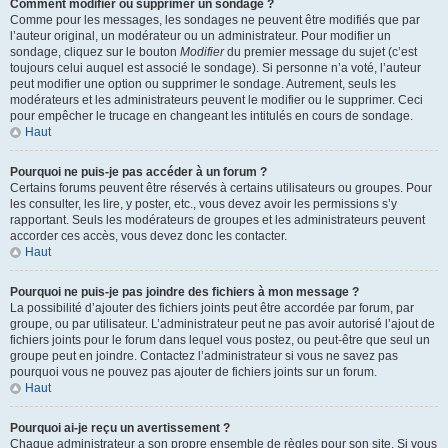
Comment modifier ou supprimer un sondage ?
Comme pour les messages, les sondages ne peuvent être modifiés que par
l’auteur original, un modérateur ou un administrateur. Pour modifier un
sondage, cliquez sur le bouton
Modifier
du premier message du sujet (c’est
toujours celui auquel est associé le sondage). Si personne n’a voté, l’auteur
peut modifier une option ou supprimer le sondage. Autrement, seuls les
modérateurs et les administrateurs peuvent le modifier ou le supprimer. Ceci
pour empêcher le trucage en changeant les intitulés en cours de sondage.
Haut
Pourquoi ne puis-je pas accéder à un forum ?
Certains forums peuvent être réservés à certains utilisateurs ou groupes. Pour
les consulter, les lire, y poster, etc., vous devez avoir les permissions s’y
rapportant. Seuls les modérateurs de groupes et les administrateurs peuvent
accorder ces accès, vous devez donc les contacter.
Haut
Pourquoi ne puis-je pas joindre des fichiers à mon message ?
La possibilité d’ajouter des fichiers joints peut être accordée par forum, par
groupe, ou par utilisateur. L’administrateur peut ne pas avoir autorisé l’ajout de
fichiers joints pour le forum dans lequel vous postez, ou peut-être que seul un
groupe peut en joindre. Contactez l’administrateur si vous ne savez pas
pourquoi vous ne pouvez pas ajouter de fichiers joints sur un forum.
Haut
Pourquoi ai-je reçu un avertissement ?
Chaque administrateur a son propre ensemble de règles pour son site. Si vous