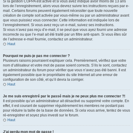
Si la gestion COPPA est active et si vous avez indiqué avoir moins de 13 ans
lors de l’enregistrement, alors vous devrez suivre les instructions reçues par e-
mail. Certains forums peuvent également nécessiter que toute nouvelle
création de compte soit activée par vous-même ou par un administrateur avant
que vous puissiez vous connecter. Cette information est indiquée lors de
l’enregistrement. Si vous avez reçu un e-mail, suivez ses instructions.
Si vous n’avez pas reçu d’e-mail, il se peut que vous ayez fourni une adresse
incorrecte ou que l’e-mail ait été traité par un filtre anti-spam. Si vous êtes sûr
de l’adresse e-mail fournie, contactez un administrateur.
Haut
Pourquoi ne puis-je pas me connecter ?
Plusieurs raisons pourraient expliquer cela. Premièrement, vérifiez que votre
nom d’utilisateur et votre mot de passe soient corrects. S’ils le sont, contactez
un administrateur du forum pour vérifier que vous n’avez pas été banni. Il est
également possible que le propriétaire du site Internet ait une erreur de
configuration de son côté, et qu’il devra la corriger.
Haut
Je me suis enregistré par le passé mais je ne peux plus me connecter ?!
Il est possible qu’un administrateur ait désactivé ou supprimé votre compte. En
effet, il est courant de supprimer régulièrement les membres ne postant pas
pour réduire la taille de la base de données. Si cela vous arrive, tentez de vous
ré-enregistrer et soyez plus investi sur le forum.
Haut
J’ai perdu mon mot de passe !