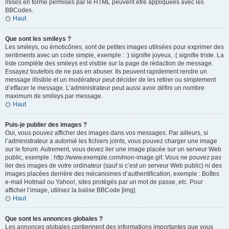
mises en forme permises par le HTML peuvent être appliquées avec les
BBCodes.
Haut
Que sont les smileys ?
Les smileys, ou émoticônes, sont de petites images utilisées pour exprimer des
sentiments avec un code simple, exemple : :) signifie joyeux, :( signifie triste. La
liste complète des smileys est visible sur la page de rédaction de message.
Essayez toutefois de ne pas en abuser. Ils peuvent rapidement rendre un
message illisible et un modérateur peut décider de les retirer ou simplement
d’effacer le message. L’administrateur peut aussi avoir défini un nombre
maximum de smileys par message.
Haut
Puis-je publier des images ?
Oui, vous pouvez afficher des images dans vos messages. Par ailleurs, si
l’administrateur a autorisé les fichiers joints, vous pouvez charger une image
sur le forum. Autrement, vous devez lier une image placée sur un serveur Web
public, exemple : http://www.exemple.com/mon-image.gif. Vous ne pouvez pas
lier des images de votre ordinateur (sauf si c’est un serveur Web public) ni des
images placées derrière des mécanismes d’authentification, exemple : Boîtes
e-mail Hotmail ou Yahoo!, sites protégés par un mot de passe, etc. Pour
afficher l’image, utilisez la balise BBCode [img].
Haut
Que sont les annonces globales ?
Les annonces globales contiennent des informations importantes que vous