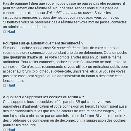
Pas de panique ! Bien que votre mot de passe ne puisse pas être récupéré, il
peut facilement être réinitialisé. Pour ce faire, rendez vous sur la page de
connexion puis cliquez sur
J’ai oublié mon mot de passe
. Suivez les
instructions énoncées et vous devriez pouvoir à nouveau vous connecter.
Si toutefois vous ne parveniez pas à réinitialiser votre mot de passe, contactez
un administrateur du forum.
Haut
Pourquoi suis-je automatiquement déconnecté ?
Si vous ne cochez pas la case
Se souvenir de moi
lors de votre connexion,
vous ne resterez connecté que pendant une durée déterminée. Cela empêche
que quelqu’un d’autre utilise votre compte à votre insu en utilisant le même
ordinateur. Pour rester connecté, cochez la case
Se souvenir de moi
lors de la
connexion. Ce n’est pas recommandé si vous utilisez un ordinateur public pour
accéder au forum (bibliothèque, cyber-café, université, etc.). Si vous ne voyez
pas cette case, cela signifie qu’un administrateur du forum a désactivé cette
fonctionnalité.
Haut
À quoi sert « Supprimer les cookies du forum » ?
Cela supprime tous les cookies créés par phpBB qui conservent vos
paramètres d’authentification et votre connexion au forum. Ils fournissent aussi
des fonctionnalités telles que les indicateurs de lecture des messages (lu ou
non lu) si cela a été activé par un administrateur du forum. Si vous rencontrez
des problèmes de connexion ou de déconnexion, la suppression des cookies
pourrait les résoudre.
Haut