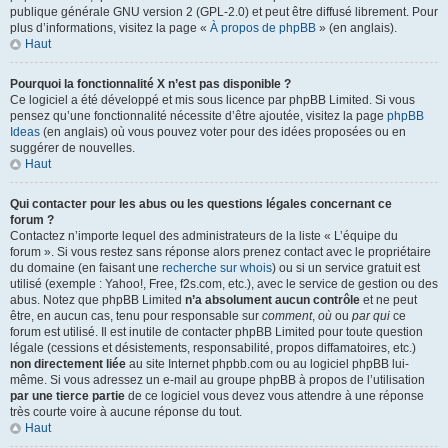
publique générale GNU version 2 (GPL-2.0) et peut être diffusé librement. Pour
plus d’informations, visitez la page «
À propos de phpBB
» (en anglais).
Haut
Pourquoi la fonctionnalité X n’est pas disponible ?
Ce logiciel a été développé et mis sous licence par phpBB Limited. Si vous
pensez qu’une fonctionnalité nécessite d’être ajoutée, visitez la page
phpBB
Ideas
(en anglais) où vous pouvez voter pour des idées proposées ou en
suggérer de nouvelles.
Haut
Qui contacter pour les abus ou les questions légales concernant ce
forum ?
Contactez n’importe lequel des administrateurs de la liste « L’équipe du
forum ». Si vous restez sans réponse alors prenez contact avec le propriétaire
du domaine (en faisant une
recherche sur whois
) ou si un service gratuit est
utilisé (exemple : Yahoo!, Free, f2s.com, etc.), avec le service de gestion ou des
abus. Notez que phpBB Limited
n’a absolument aucun contrôle
et ne peut
être, en aucun cas, tenu pour responsable sur
comment
,
où
ou
par qui
ce
forum est utilisé. Il est inutile de contacter phpBB Limited pour toute question
légale (cessions et désistements, responsabilité, propos diffamatoires, etc.)
non directement liée
au site Internet phpbb.com ou au logiciel phpBB lui-
même. Si vous adressez un e-mail au groupe phpBB à propos de l’utilisation
par une tierce partie
de ce logiciel vous devez vous attendre à une réponse
très courte voire à aucune réponse du tout.
Haut