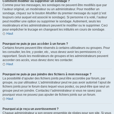
Comment modifier ou supprimer un sondage ?
Comme pour les messages, les sondages ne peuvent être modifiés que par
l’auteur original, un modérateur ou un administrateur. Pour modifier un
sondage, cliquez sur le bouton
Modifier
du premier message du sujet (c’est
toujours celui auquel est associé le sondage). Si personne n’a voté, l’auteur
peut modifier une option ou supprimer le sondage. Autrement, seuls les
modérateurs et les administrateurs peuvent le modifier ou le supprimer. Ceci
pour empêcher le trucage en changeant les intitulés en cours de sondage.
Haut
Pourquoi ne puis-je pas accéder à un forum ?
Certains forums peuvent être réservés à certains utilisateurs ou groupes. Pour
les consulter, les lire, y poster, etc., vous devez avoir les permissions s’y
rapportant. Seuls les modérateurs de groupes et les administrateurs peuvent
accorder ces accès, vous devez donc les contacter.
Haut
Pourquoi ne puis-je pas joindre des fichiers à mon message ?
La possibilité d’ajouter des fichiers joints peut être accordée par forum, par
groupe, ou par utilisateur. L’administrateur peut ne pas avoir autorisé l’ajout de
fichiers joints pour le forum dans lequel vous postez, ou peut-être que seul un
groupe peut en joindre. Contactez l’administrateur si vous ne savez pas
pourquoi vous ne pouvez pas ajouter de fichiers joints sur un forum.
Haut
Pourquoi ai-je reçu un avertissement ?
Chaque administrateur a son propre ensemble de règles pour son site. Si vous