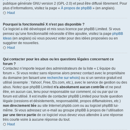
publique générale GNU version 2 (GPL-2.0) et peut être diffusé librement. Pour
plus d’informations, visitez la page «
À propos de phpBB
» (en anglais).
Haut
Pourquoi la fonctionnalité X n’est pas disponible ?
Ce logiciel a été développé et mis sous licence par phpBB Limited. Si vous
pensez qu’une fonctionnalité nécessite d’être ajoutée, visitez la page
phpBB
Ideas
(en anglais) où vous pouvez voter pour des idées proposées ou en
suggérer de nouvelles.
Haut
Qui contacter pour les abus ou les questions légales concernant ce
forum ?
Contactez n’importe lequel des administrateurs de la liste « L’équipe du
forum ». Si vous restez sans réponse alors prenez contact avec le propriétaire
du domaine (en faisant une
recherche sur whois
) ou si un service gratuit est
utilisé (exemple : Yahoo!, Free, f2s.com, etc.), avec le service de gestion ou des
abus. Notez que phpBB Limited
n’a absolument aucun contrôle
et ne peut
être, en aucun cas, tenu pour responsable sur
comment
,
où
ou
par qui
ce
forum est utilisé. Il est inutile de contacter phpBB Limited pour toute question
légale (cessions et désistements, responsabilité, propos diffamatoires, etc.)
non directement liée
au site Internet phpbb.com ou au logiciel phpBB lui-
même. Si vous adressez un e-mail au groupe phpBB à propos de l’utilisation
par une tierce partie
de ce logiciel vous devez vous attendre à une réponse
très courte voire à aucune réponse du tout.
Haut