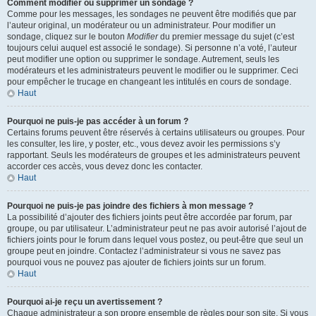
Comment modifier ou supprimer un sondage ?
Comme pour les messages, les sondages ne peuvent être modifiés que par
l’auteur original, un modérateur ou un administrateur. Pour modifier un
sondage, cliquez sur le bouton
Modifier
du premier message du sujet (c’est
toujours celui auquel est associé le sondage). Si personne n’a voté, l’auteur
peut modifier une option ou supprimer le sondage. Autrement, seuls les
modérateurs et les administrateurs peuvent le modifier ou le supprimer. Ceci
pour empêcher le trucage en changeant les intitulés en cours de sondage.
Haut
Pourquoi ne puis-je pas accéder à un forum ?
Certains forums peuvent être réservés à certains utilisateurs ou groupes. Pour
les consulter, les lire, y poster, etc., vous devez avoir les permissions s’y
rapportant. Seuls les modérateurs de groupes et les administrateurs peuvent
accorder ces accès, vous devez donc les contacter.
Haut
Pourquoi ne puis-je pas joindre des fichiers à mon message ?
La possibilité d’ajouter des fichiers joints peut être accordée par forum, par
groupe, ou par utilisateur. L’administrateur peut ne pas avoir autorisé l’ajout de
fichiers joints pour le forum dans lequel vous postez, ou peut-être que seul un
groupe peut en joindre. Contactez l’administrateur si vous ne savez pas
pourquoi vous ne pouvez pas ajouter de fichiers joints sur un forum.
Haut
Pourquoi ai-je reçu un avertissement ?
Chaque administrateur a son propre ensemble de règles pour son site. Si vous