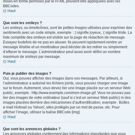
mises en forme permises par le HTML peuvent être appliquées avec les
BBCodes.
Haut
Que sont les smileys ?
Les smileys, ou émoticônes, sont de petites images utilisées pour exprimer des
sentiments avec un code simple, exemple : :) signifie joyeux, :( signifie triste. La
liste complète des smileys est visible sur la page de rédaction de message.
Essayez toutefois de ne pas en abuser. Ils peuvent rapidement rendre un
message illisible et un modérateur peut décider de les retirer ou simplement
d’effacer le message. L’administrateur peut aussi avoir défini un nombre
maximum de smileys par message.
Haut
Puis-je publier des images ?
Oui, vous pouvez afficher des images dans vos messages. Par ailleurs, si
l’administrateur a autorisé les fichiers joints, vous pouvez charger une image
sur le forum. Autrement, vous devez lier une image placée sur un serveur Web
public, exemple : http://www.exemple.com/mon-image.gif. Vous ne pouvez pas
lier des images de votre ordinateur (sauf si c’est un serveur Web public) ni des
images placées derrière des mécanismes d’authentification, exemple : Boîtes
e-mail Hotmail ou Yahoo!, sites protégés par un mot de passe, etc. Pour
afficher l’image, utilisez la balise BBCode [img].
Haut
Que sont les annonces globales ?
Les annonces globales contiennent des informations importantes que vous