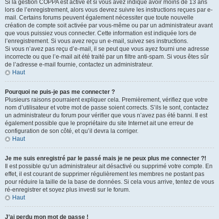
Si la gestion COPPA est active et si vous avez indiqué avoir moins de 13 ans
lors de l’enregistrement, alors vous devrez suivre les instructions reçues par e-
mail. Certains forums peuvent également nécessiter que toute nouvelle
création de compte soit activée par vous-même ou par un administrateur avant
que vous puissiez vous connecter. Cette information est indiquée lors de
l’enregistrement. Si vous avez reçu un e-mail, suivez ses instructions.
Si vous n’avez pas reçu d’e-mail, il se peut que vous ayez fourni une adresse
incorrecte ou que l’e-mail ait été traité par un filtre anti-spam. Si vous êtes sûr
de l’adresse e-mail fournie, contactez un administrateur.
Haut
Pourquoi ne puis-je pas me connecter ?
Plusieurs raisons pourraient expliquer cela. Premièrement, vérifiez que votre
nom d’utilisateur et votre mot de passe soient corrects. S’ils le sont, contactez
un administrateur du forum pour vérifier que vous n’avez pas été banni. Il est
également possible que le propriétaire du site Internet ait une erreur de
configuration de son côté, et qu’il devra la corriger.
Haut
Je me suis enregistré par le passé mais je ne peux plus me connecter ?!
Il est possible qu’un administrateur ait désactivé ou supprimé votre compte. En
effet, il est courant de supprimer régulièrement les membres ne postant pas
pour réduire la taille de la base de données. Si cela vous arrive, tentez de vous
ré-enregistrer et soyez plus investi sur le forum.
Haut
J’ai perdu mon mot de passe !