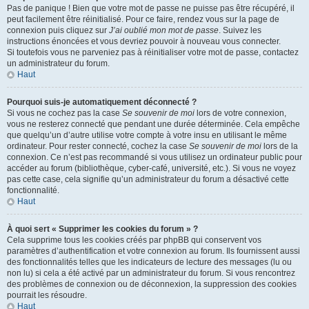
Pas de panique ! Bien que votre mot de passe ne puisse pas être récupéré, il
peut facilement être réinitialisé. Pour ce faire, rendez vous sur la page de
connexion puis cliquez sur
J’ai oublié mon mot de passe
. Suivez les
instructions énoncées et vous devriez pouvoir à nouveau vous connecter.
Si toutefois vous ne parveniez pas à réinitialiser votre mot de passe, contactez
un administrateur du forum.
Haut
Pourquoi suis-je automatiquement déconnecté ?
Si vous ne cochez pas la case
Se souvenir de moi
lors de votre connexion,
vous ne resterez connecté que pendant une durée déterminée. Cela empêche
que quelqu’un d’autre utilise votre compte à votre insu en utilisant le même
ordinateur. Pour rester connecté, cochez la case
Se souvenir de moi
lors de la
connexion. Ce n’est pas recommandé si vous utilisez un ordinateur public pour
accéder au forum (bibliothèque, cyber-café, université, etc.). Si vous ne voyez
pas cette case, cela signifie qu’un administrateur du forum a désactivé cette
fonctionnalité.
Haut
À quoi sert « Supprimer les cookies du forum » ?
Cela supprime tous les cookies créés par phpBB qui conservent vos
paramètres d’authentification et votre connexion au forum. Ils fournissent aussi
des fonctionnalités telles que les indicateurs de lecture des messages (lu ou
non lu) si cela a été activé par un administrateur du forum. Si vous rencontrez
des problèmes de connexion ou de déconnexion, la suppression des cookies
pourrait les résoudre.
Haut