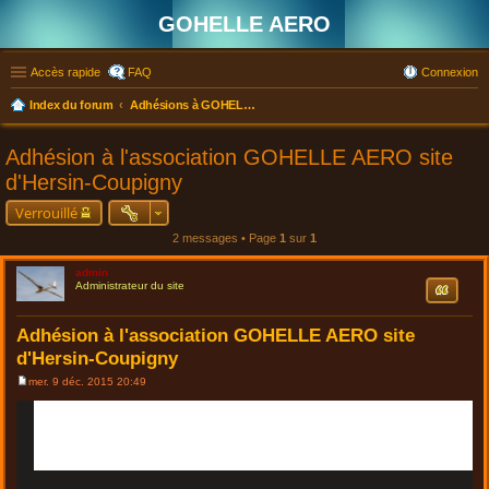
GOHELLE AERO
Accès rapide
FAQ
Connexion
Index du forum
Adhésions à GOHELLE AERO. site d'Hersin-Coupigny ou d'Hervelinghen
Adhésion à l'association GOHELLE AERO site
d'Hersin-Coupigny
Verrouillé
2 messages • Page
1
sur
1
admin
Citation
Administrateur du site
Adhésion à l'association GOHELLE AERO site
d'Hersin-Coupigny
mer. 9 déc. 2015 20:49
M
e
s
s
a
g
e