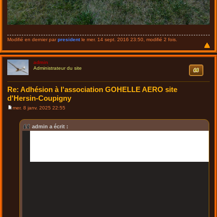
Modifié en dernier par
president
le mer. 14 sept. 2016 23:50, modifié 2 fois.
admin
Citation
Administrateur du site
Re: Adhésion à l'association GOHELLE AERO site
d'Hersin-Coupigny
mer. 8 janv. 2025 22:55
M
e
s
admin a écrit :
s
a
g
e