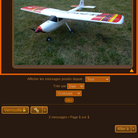
Afficher les messages postés depuis :
Trier par
Verrouillé
2 messages • Page
1
sur
1
Aller à