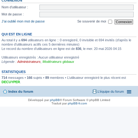
CONNEXION
Nom d’utilisateur :
Mot de passe :
J’ai oublié mon mot de passe
Se souvenir de moi
QUI EST EN LIGNE
Au total il y a
694
utilisateurs en ligne :: 0 enregistré, 0 invisible et 694 invités (d’après le
nombre d’utilisateurs actifs ces 5 dernières minutes)
Le record du nombre d’utilisateurs en ligne est de
836
, le mer. 20 mai 2026 04:15
Utilisateurs enregistrés : Aucun utilisateur enregistré
Légende :
Administrateurs
,
Modérateurs globaux
STATISTIQUES
714
messages •
166
sujets •
89
membres • L’utilisateur enregistré le plus récent est
DECUYPER
.
Index du forum
L’équipe du forum
Développé par
phpBB
® Forum Software © phpBB Limited
Traduit par
phpBB-fr.com