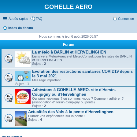
GOHELLE AERO
Accès rapide
FAQ
Connexion
Index du forum
Nous sommes le jeu. 6 août 2026 08:57
Forum
La météo à BARLIN et HERVELINGHEN
Liens vers MétéoFrance et MéteoConsult pour les sites de BARLIN
et HERVELINGHEN
Sujets :
2
Evolution des restrictions sanitaires COVID19 depuis
le 3 mai 2021
Message important !
Sujets :
1
Adhésions à GOHELLE AERO. site d'Hersin-
Coupigny ou d'Hervelinghen
Qui sommes-nous ? où sommes -nous ? Comment adhérer ?
(assocoation d'Hersin-Coupigny ou pente)
Sujets :
2
Actualités des Vols à la pente d'Hervelinghen
Publiez vos expériences sur la pente !
Sujets :
4